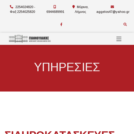
2254024820 -
Μύρινα,
Φαξ:2254025820
6944689991
Λήμνος
aggelos47@yahoo.gr
ΥΠΗΡΕΣΙΕΣ